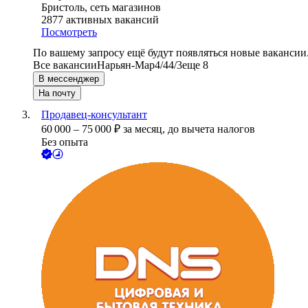
Бристоль, сеть магазинов
2877
активных вакансий
Посмотреть
По вашему запросу ещё будут появляться новые вакансии
Все вакансии
Нарьян-Мар
4/4
4/3
еще 8
В мессенджер
На почту
Продавец-консультант
60 000
–
75 000
₽
за месяц,
до вычета налогов
Без опыта