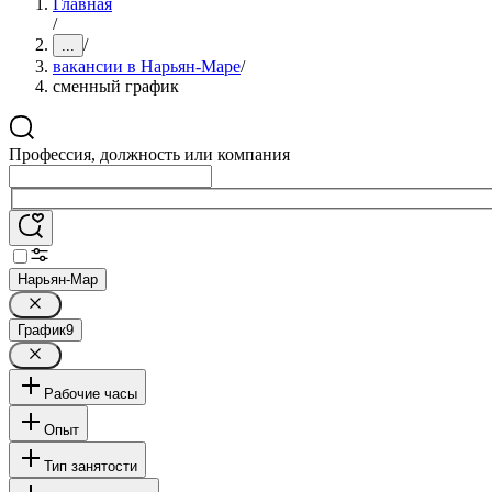
Главная
/
/
...
вакансии в Нарьян-Маре
/
сменный график
Профессия, должность или компания
Нарьян-Мар
График
9
Рабочие часы
Опыт
Тип занятости